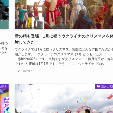
雪の精も登場！1月に祝うウクライナのクリスマスを
験してきた
を持つ
ンガを
ウクライナでは1月に祝うクリスマス。実際にどんな雰囲気なのか
マタ〜
紹介します。 ウクライナのクリスマスは1月 どうも！三矢
（@hideto328）です。突然ですがクリスマスって何月何日かご存
ですか？ 正解は1月7日です！そう、ここ、ウクライナではね...
2017/02/17
の習慣
驚きの習