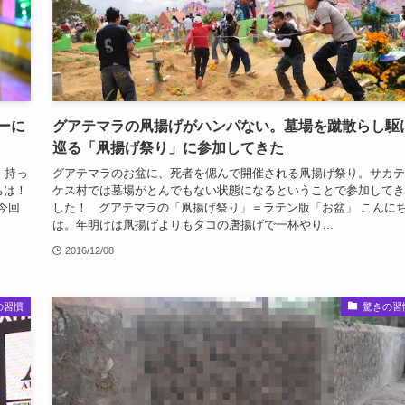
ーに
グアテマラの凧揚げがハンパない。墓場を蹴散らし駆
巡る「凧揚げ祭り」に参加してきた
。持っ
グアテマラのお盆に、死者を偲んで開催される凧揚げ祭り。サカテ
ちは！
ケス村では墓場がとんでもない状態になるということで参加してき
。今回
した！ グアテマラの「凧揚げ祭り」＝ラテン版「お盆」 こんに
は。年明けは凧揚げよりもタコの唐揚げで一杯やり...
2016/12/08
の習慣
驚きの習