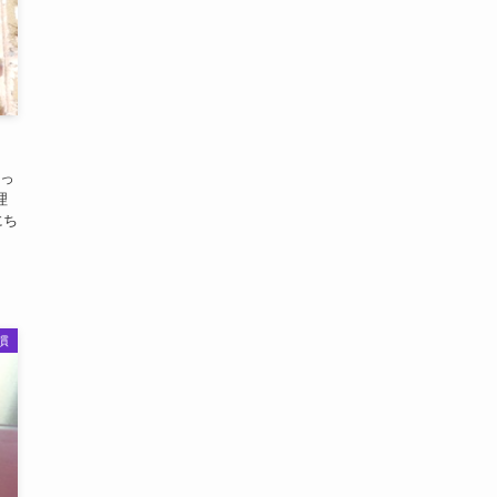
由
っ
理
にち
慣