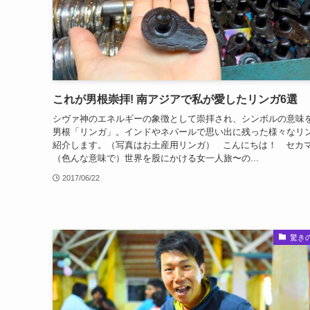
これが男根崇拝! 南アジアで私が愛したリンガ6選
シヴァ神のエネルギーの象徴として崇拝され、シンボルの意味
男根「リンガ」。インドやネパールで思い出に残った様々なリ
紹介します。（写真はお土産用リンガ） こんにちは！ セカ
（色んな意味で）世界を股にかける女一人旅〜の...
2017/06/22
驚き