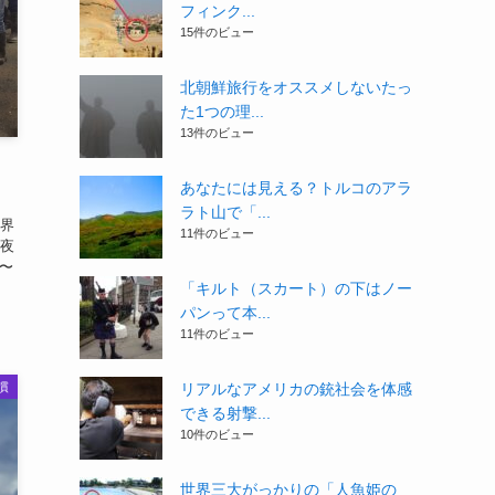
フィンク...
15件のビュー
北朝鮮旅行をオススメしないたっ
た1つの理...
13件のビュー
あなたには見える？トルコのアラ
ラト山で「...
界
11件のビュー
夜
〜
「キルト（スカート）の下はノー
パンって本...
11件のビュー
リアルなアメリカの銃社会を体感
慣
できる射撃...
10件のビュー
世界三大がっかりの「人魚姫の