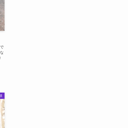
で
な
※
慣