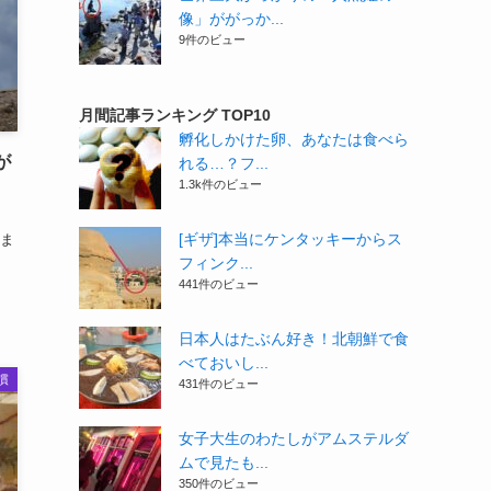
像」ががっか...
9件のビュー
月間記事ランキング TOP10
孵化しかけた卵、あなたは食べら
が
れる…？フ...
1.3k件のビュー
[ギザ]本当にケンタッキーからス
ま
フィンク...
441件のビュー
日本人はたぶん好き！北朝鮮で食
べておいし...
慣
431件のビュー
女子大生のわたしがアムステルダ
ムで見たも...
350件のビュー