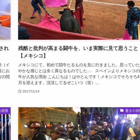
され
残酷と批判が高まる闘牛を、いま実際に見て思うこと
【メキシコ】
祭（イ
メキシコにて、初めて闘牛たるものを見に行きました。思っていた
庭にお
やかな感じとは全く異なるものでした… スペインよりメキシコの
方の閲
牛が人気な理由 こんにちは！はやとんです！メキシコでそろそろ4
月を迎えます。沈没してるぜこいつ（笑）...
2017/11/14
の習慣
驚きの習