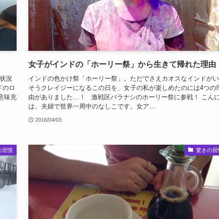
女子がインドの「ホーリー祭」から生きて帰れた理
状況
インドの色かけ祭「ホーリー祭」。ただでさえカオスなインドがい
ドのロ
そうクレイジーになるこの日を、女子の私が楽しめたのには4つの
意味充
由がありました…！ 激戦区バラナシのホーリー祭に参戦！ こん
は、夫婦で世界一周中のなしこです。女ア...
2016/04/03
の習慣
驚きの習