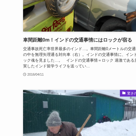
車間距離0m！インドの交通事情にはロックが宿る
交通事故死亡率世界最多のインド…。車間距離0メートルの交通
の中を無理矢理通る対向車（右）。インドの交通事情に、イン
ック魂を見ました…。 インドの交通事情＝ロック 過激である
実したインド留学ライフを送ってい...
2016/04/11
驚き