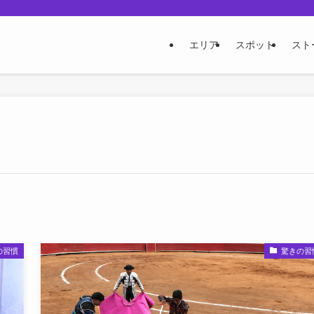
エリア
スポット
スト
の習慣
驚きの習