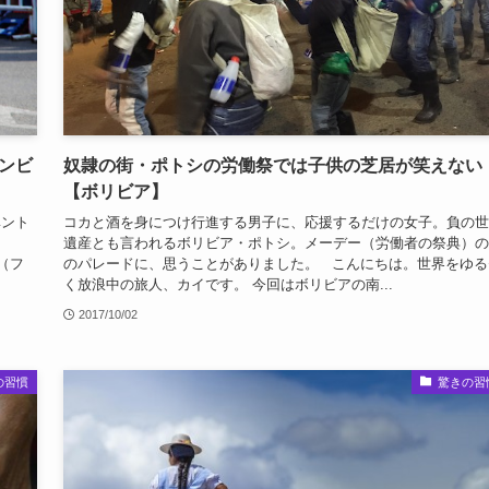
ンビ
奴隷の街・ポトシの労働祭では子供の芝居が笑えない
【ボリビア】
ベント
コカと酒を身につけ行進する男子に、応援するだけの女子。負の世
遺産とも言われるボリビア・ポトシ。メーデー（労働者の祭典）の
 （フ
のパレードに、思うことがありました。 こんにちは。世界をゆる
く放浪中の旅人、カイです。 今回はボリビアの南...
2017/10/02
の習慣
驚きの習