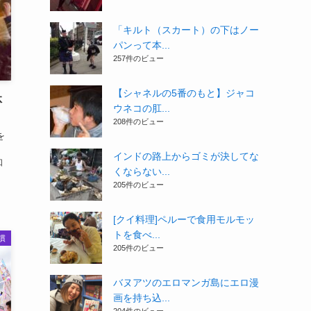
「キルト（スカート）の下はノー
パンって本...
257件のビュー
【シャネルの5番のもと】ジャコ
体
ウネコの肛...
208件のビュー
を
インドの路上からゴミが決してな
知
くならない...
205件のビュー
[クイ料理]ペルーで食用モルモッ
トを食べ...
慣
205件のビュー
バヌアツのエロマンガ島にエロ漫
画を持ち込...