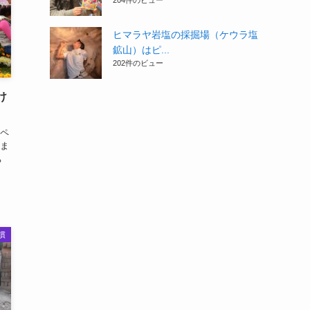
204件のビュー
ヒマラヤ岩塩の採掘場（ケウラ塩
鉱山）はピ...
202件のビュー
け
ペ
ま
ち
慣