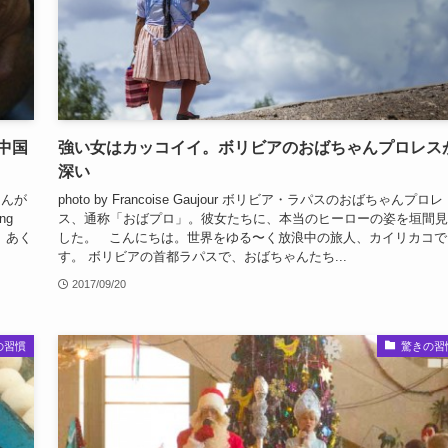
中国
強い女はカッコイイ。ボリビアのおばちゃんプロレス
深い
さんが
photo by Francoise Gaujour ボリビア・ラパスのおばちゃんプロレ
ng
ス、通称「おばプロ」。彼女たちに、本当のヒーローの姿を垣間見
。あく
した。 こんにちは。世界をゆる〜く放浪中の旅人、カイリカコで
す。 ボリビアの首都ラパスで、おばちゃんたち...
2017/09/20
の習慣
驚きの習