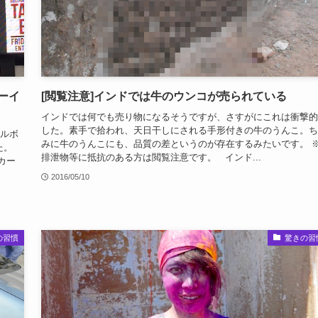
ーイ
[閲覧注意]インドでは牛のウンコが売られている
インドでは何でも売り物になるそうですが、さすがにこれは衝撃的
した。素手で拾われ、天日干しにされる手形付きの牛のうんこ。ち
ルボ
みに牛のうんこにも、品質の差というのが存在するみたいです。 
た。
排泄物等に抵抗のある方は閲覧注意です。 インド...
カー
2016/05/10
の習慣
驚きの習