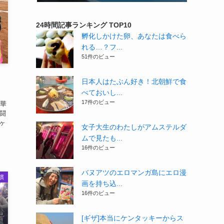
24時間記事ランキング TOP10
孵化しかけた卵、あなたは食べら
れる…？フ...
51件のビュー
日本人はたぶん好き！北朝鮮で食
べておいし...
17件のビュー
華
闘
ヶ
女子大生のわたしがアムステルダ
ムで見たも...
16件のビュー
バヌアツのエロマンガ島にエロ漫
慣
画を持ち込...
16件のビュー
[ギザ]本当にケンタッキーからス