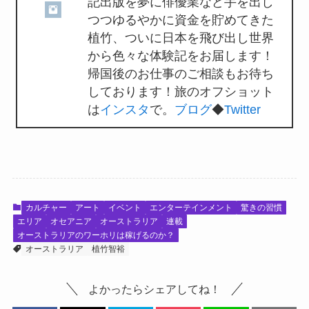
記出版を夢に俳優業など手を出し
つつゆるやかに資金を貯めてきた
植竹、ついに日本を飛び出し世界
から色々な体験記をお届します！
帰国後のお仕事のご相談もお待ち
しております！旅のオフショット
は
インスタ
で。
ブログ
◆
Twitter
カルチャー
アート
イベント
エンターテインメント
驚きの習慣
エリア
オセアニア
オーストラリア
連載
オーストラリアのワーホリは稼げるのか？
オーストラリア
植竹智裕
よかったらシェアしてね！