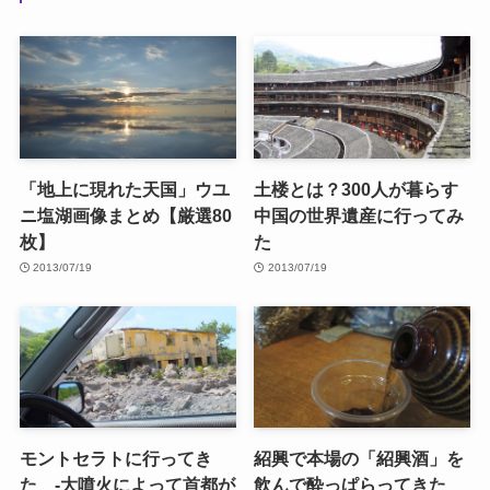
「地上に現れた天国」ウユ
土楼とは？300人が暮らす
ニ塩湖画像まとめ【厳選80
中国の世界遺産に行ってみ
枚】
た
2013/07/19
2013/07/19
モントセラトに行ってき
紹興で本場の「紹興酒」を
た -大噴火によって首都が
飲んで酔っぱらってきた