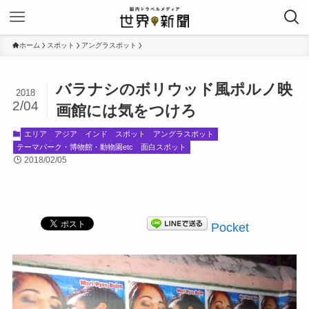
ホーム
スポット
アングラスポット
バラナシのボリウッド風ポルノ映
2018
2/04
画館には気をつけろ
エリア
アジア
インド
スポット
アングラスポット
テーマパーク・博物館・動物園etc
面白スポット
2018/02/05
Pocket