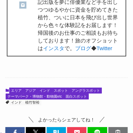
記出版を夢に俳優業など手を出し
つつゆるやかに資金を貯めてきた
植竹、ついに日本を飛び出し世界
から色々な体験記をお届します！
帰国後のお仕事のご相談もお待ち
しております！旅のオフショット
は
インスタ
で。
ブログ
◆
Twitter
エリア
アジア
インド
スポット
アングラスポット
テーマパーク・博物館・動物園etc
面白スポット
インド
植竹智裕
よかったらシェアしてね！