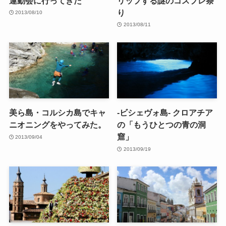
運動会に行ってきた
リップする謎のコスプレ祭
り
2013/08/10
2013/08/11
美ら島・コルシカ島でキャ
-ビシェヴォ島- クロアチア
ニオニングをやってみた。
の「もうひとつの青の洞
窟」
2013/09/04
2013/09/19