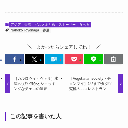
アジア
香港
グルメまとめ
ストーリー
食べる
Nahoko Toyonaga
香港
よかったらシェアしてね！
［カルロヴィ・ヴァリ］水
［Vegetarian society・チ
温30度!? 何かとショッキ
ェンマイ］1品までタダ!?
ングなチェコの温泉
究極のエコレストラン
この記事を書いた人