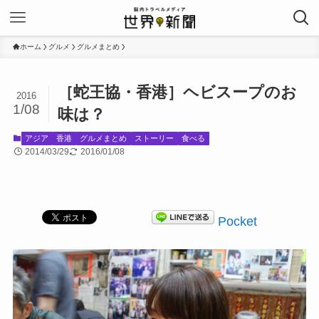
ホーム
グルメ
グルメまとめ
［蛇王協・香港］ヘビスープのお
2016
1/08
味は？
アジア
香港
グルメまとめ
ストーリー
食べる
2014/03/29
2016/01/08
Pocket