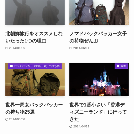
北朝鮮旅行をオススメしな
ノマドバックパッカー女子
いたった1つの理由
の荷物ぜんぶ
2014/06/05
2014/06/01
バックパッカー（世界一周）の持ち物
香港
世界一周女バックパッカー
世界で1番小さい「香港デ
の持ち物25選
ィズニーランド」に行って
きた
2014/05/30
2014/04/12