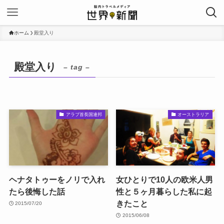
ホーム
殿堂入り
殿堂入り
– tag –
アラブ首長国連邦
オーストラリア
ヘナタトゥーをノリで入れ
女ひとりで10人の欧米人男
たら後悔した話
性と５ヶ月暮らした私に起
きたこと
2015/07/20
2015/06/08