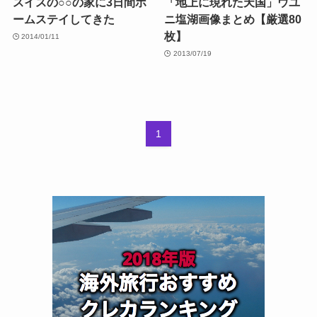
スイスの○○の家に3日間ホ
「地上に現れた天国」ウユ
ームステイしてきた
ニ塩湖画像まとめ【厳選80
枚】
2014/01/11
2013/07/19
1