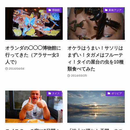
博物館
東南アジア
オランダの◯◯◯博物館に
オケラはうまい！サソリは
行ってきた（アラサー女3
まずい！タガメはフルーテ
人で）
ィ！タイの屋台の虫を10種
類食べてみた
2014/04/04
2014/03/25
スイス
ボリビア