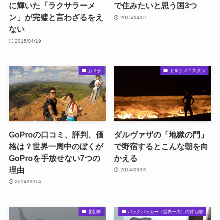
に輝いた「ラクサラーメ
で住みたいと思う国3つ
ン」が完璧と言わざるをえ
2015/04/07
ない
2015/04/19
カメラ
トルクメニスタン
GoProの口コミ、評判、価
ダルヴァザの「地獄の門」
格は？世界一周中のぼくが
で野宿するとこんな朝を向
GoProを手放せない7つの
かえる
理由
2014/09/05
2014/09/14
北朝鮮
バックパッカー（世界一周）の持ち物