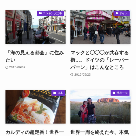
ランキング記事
ドイツ
「海の見える都会」に住み
マックと◯◯◯が共存する
たい
街…。ドイツの「レーパー
バーン」はこんなところ
2015/06/07
2015/05/23
日本
世界一周
カルディの超定番！世界一
世界一周を終えた今、本気