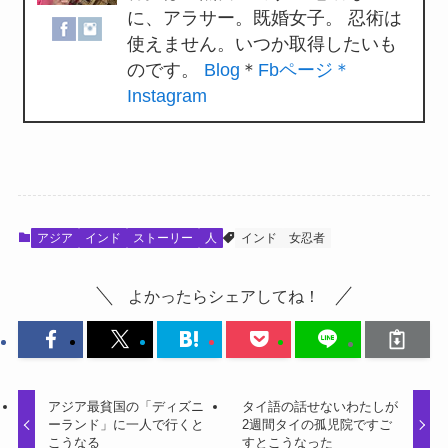
に、アラサー。既婚女子。 忍術は
使えません。いつか取得したいも
のです。
Blog
＊
Fbページ
＊
Instagram
アジア
インド
ストーリー
人
インド
女忍者
よかったらシェアしてね！
アジア最貧国の「ディズニ
タイ語の話せないわたしが
ーランド」に一人で行くと
2週間タイの孤児院ですご
こうなる
すとこうなった