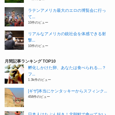
ラテンアメリカ最大のエロの博覧会に行っ
て...
10件のビュー
リアルなアメリカの銃社会を体感できる射
撃...
10件のビュー
月間記事ランキング TOP10
孵化しかけた卵、あなたは食べられる…？
フ...
1.3k件のビュー
[ギザ]本当にケンタッキーからスフィンク...
458件のビュー
日本人はたぶん好き！北朝鮮で食べておい