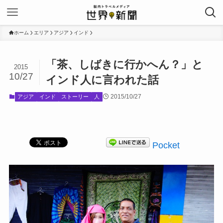
ホーム
エリア
アジア
インド
「茶、しばきに行かへん？」と
2015
10/27
インド人に言われた話
2015/10/27
アジア
インド
ストーリー
人
Pocket