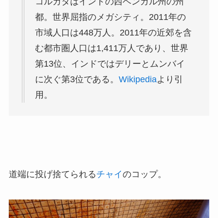
コルカタはインドの西ベンガル州の州
都。世界屈指のメガシティ。2011年の
市域人口は448万人。2011年の近郊を含
む都市圏人口は1,411万人であり、世界
第13位、インドではデリーとムンバイ
に次ぐ第3位である。
Wikipedia
より引
用。
道端に投げ捨てられる
チャイ
のコップ。