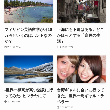
フィリピン英語留学が月10
上海にも下町はある。どこ
万円というのはホントなの
かほっとする「庶民の生
か？
活」
2013/07/24
2013/07/24
-世界一標高が高い温泉に行
台湾ギャルに会いに行って
ってみた- ヒマラヤにて
きた。世界一周ギャルトラ
ベラー
2013/07/24
2013/07/26