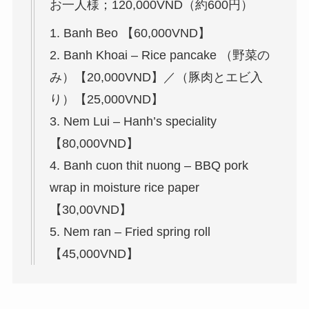
お一人様；120,000VND（約600円）
1. Banh Beo 【60,000VND】
2. Banh Khoai – Rice pancake （野菜の
み）【20,000VND】／（豚肉とエビ入
り）【25,000VND】
3. Nem Lui – Hanh’s speciality
【80,000VND】
4. Banh cuon thit nuong – BBQ pork
wrap in moisture rice paper
【30,00VND】
5. Nem ran – Fried spring roll
【45,000VND】