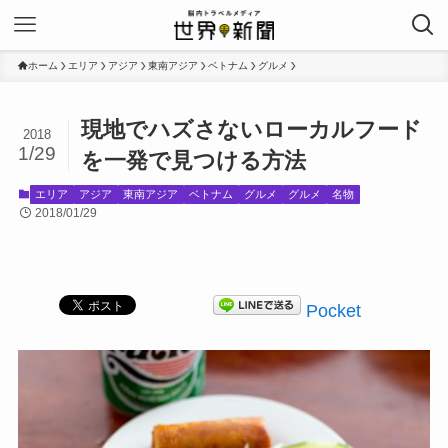
ホーム
エリア
アジア
東南アジア
ベトナム
グルメ
現地でハズさないローカルフード
2018
1/29
を一発で見つける方法
エリア
アジア
東南アジア
ベトナム
グルメ
グルメ
名物
2018/01/29
Pocket