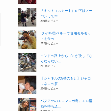
「キルト（スカート）の下はノー
パンって本...
259件のビュー
[クイ料理]ペルーで食用モルモッ
トを食べ...
212件のビュー
インドの路上からゴミが決してな
くならない...
211件のビュー
【シャネルの5番のもと】ジャコ
ウネコの肛...
210件のビュー
バヌアツのエロマンガ島にエロ漫
画を持ち込...