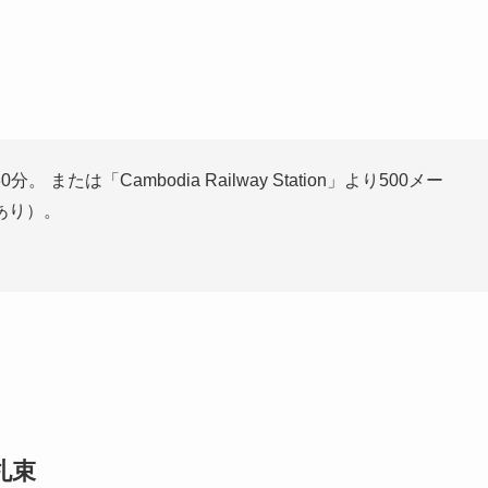
たは「Cambodia Railway Station」より500メー
あり）。
札束