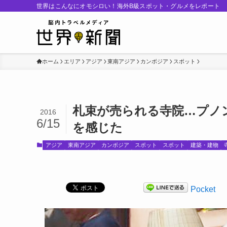
世界はこんなにオモシロい！海外B級スポット・グルメをレポート
ホーム
エリア
アジア
東南アジア
カンボジア
スポット
札束が売られる寺院…プノ
2016
6/15
を感じた
アジア
東南アジア
カンボジア
スポット
スポット
建築・建物
Pocket