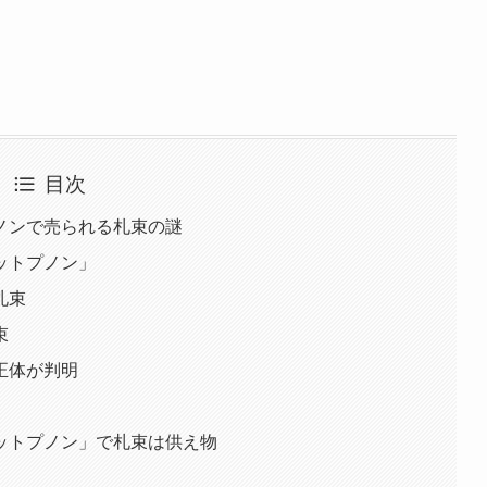
目次
ノンで売られる札束の謎
ットプノン」
札束
束
正体が判明
ットプノン」で札束は供え物