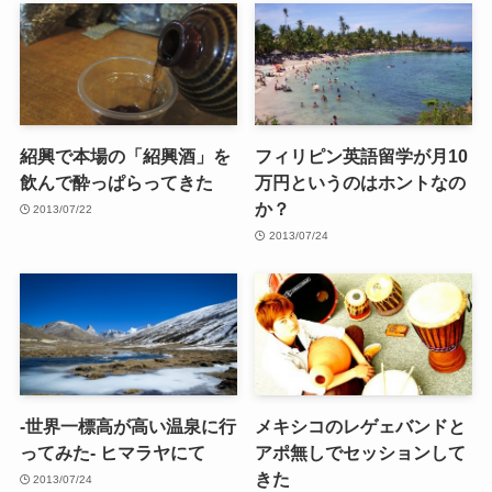
紹興で本場の「紹興酒」を
フィリピン英語留学が月10
飲んで酔っぱらってきた
万円というのはホントなの
か？
2013/07/22
2013/07/24
-世界一標高が高い温泉に行
メキシコのレゲェバンドと
ってみた- ヒマラヤにて
アポ無しでセッションして
きた
2013/07/24