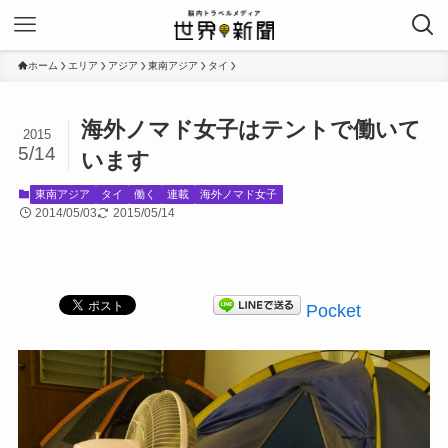
ホーム
エリア
アジア
東南アジア
タイ
海外ノマド女子はテントで働いて
2015
5/14
います
東南アジア
タイ
働く
連載
海外ノマド女子
2014/05/03
2015/05/14
Pocket