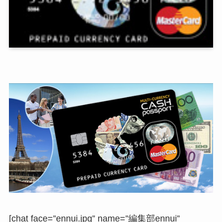
[chat face=”ennui.jpg” name=”編集部ennui”