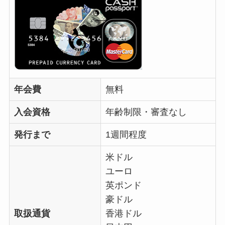
年会費
無料
入会資格
年齢制限・審査なし
発行まで
1週間程度
米ドル
ユーロ
英ポンド
豪ドル
取扱​通貨
香港ドル