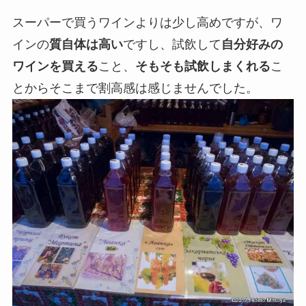
スーパーで買うワインよりは少し高めですが、ワ
インの
質自体は高い
ですし、試飲して
自分好みの
ワインを買える
こと、
そもそも試飲しまくれる
こ
とからそこまで割高感は感じませんでした。