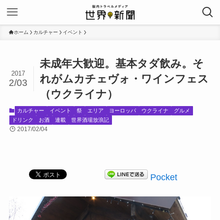
ホーム
カルチャー
イベント
未成年大歓迎。基本タダ飲み。そ
2017
れがムカチェヴォ・ワインフェス
2/03
（ウクライナ）
カルチャー
イベント
祭
エリア
ヨーロッパ
ウクライナ
グルメ
ドリンク
お酒
連載
世界酒場放浪記
2017/02/04
Pocket