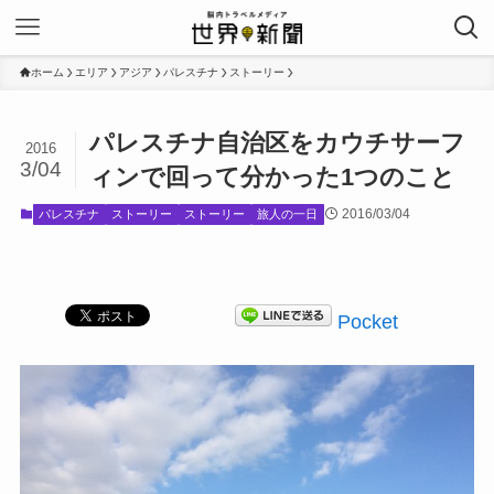
ホーム
エリア
アジア
パレスチナ
ストーリー
パレスチナ自治区をカウチサーフ
2016
3/04
ィンで回って分かった1つのこと
2016/03/04
パレスチナ
ストーリー
ストーリー
旅人の一日
Pocket