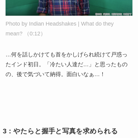
Photo by
Indian
Headshakes | What do they
mean?
（0:12）
…何を話しかけても首をかしげられ続けて戸惑っ
たインド初日。「冷たい人達だ…」と思ったもの
の、後で気づいて納得。面白いなぁ…！
3：やたらと握手と写真を求められる