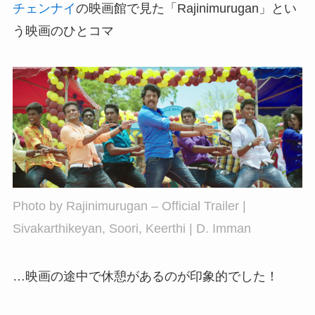
チェンナイ
の映画館で見た「Rajinimurugan」とい
う映画のひとコマ
Photo by
Rajinimurugan – Official Trailer |
Sivakarthikeyan, Soori, Keerthi | D. Imman
…映画の途中で休憩があるのが印象的でした！