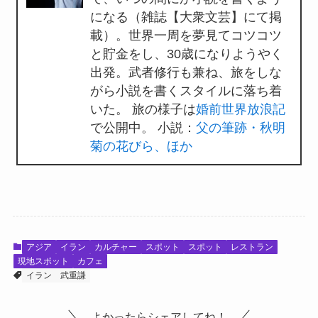
になる（雑誌【大衆文芸】にて掲
載）。世界一周を夢見てコツコツ
と貯金をし、30歳になりようやく
出発。武者修行も兼ね、旅をしな
がら小説を書くスタイルに落ち着
いた。 旅の様子は
婚前世界放浪記
で公開中。 小説：
父の筆跡・秋明
菊の花びら、ほか
アジア
イラン
カルチャー
スポット
スポット
レストラン
現地スポット
カフェ
イラン
武重謙
よかったらシェアしてね！