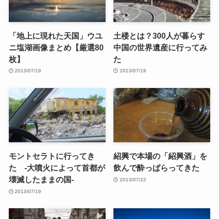
「地上に現れた天国」ウユ
土楼とは？300人が暮らす
ニ塩湖画像まとめ【厳選80
中国の世界遺産に行ってみ
枚】
た
2013/07/19
2013/07/19
モントセラトに行ってき
紹興で本場の「紹興酒」を
た -大噴火によって首都が
飲んで酔っぱらってきた
壊滅したままの国-
2013/07/22
2013/07/19