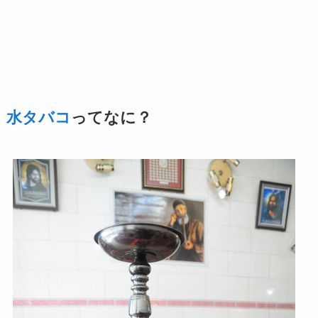
水
タバコ
ってなに？