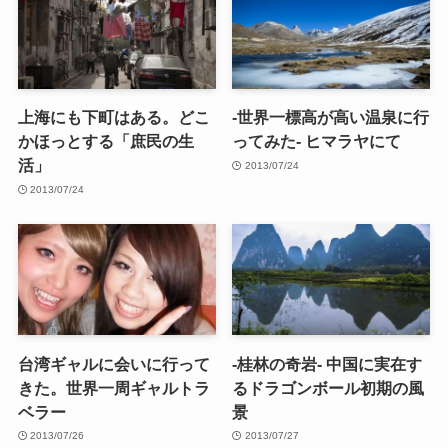
上海にも下町はある。どこ
-世界一標高が高い温泉に行
かほっとする「庶民の生
ってみた- ヒマラヤにて
活」
2013/07/24
2013/07/24
台湾ギャルに会いに行って
-桂林の奇岩- 中国に実在す
きた。世界一周ギャルトラ
るドラゴンボール初期の風
ベラー
景
2013/07/26
2013/07/27