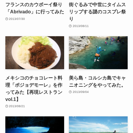
フランスのカウボーイ祭り
街ぐるみで中世にタイムス
「Abrivado」に行ってみた
リップする謎のコスプレ祭
り
2013/07/30
2013/08/11
メキシコのチョコレート料
美ら島・コルシカ島でキャ
理「ポジョデモーレ」を作
ニオニングをやってみた。
ってみた【再現レストラン
2013/09/04
vol.1】
2013/08/21