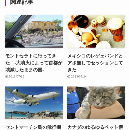
関連記事
モントセラトに行ってき
メキシコのレゲェバンドと
た -大噴火によって首都が
アポ無しでセッションして
壊滅したままの国-
きた
2013/07/19
2013/07/24
セントマーチン島の飛行機
カナダのゆるゆるペット博