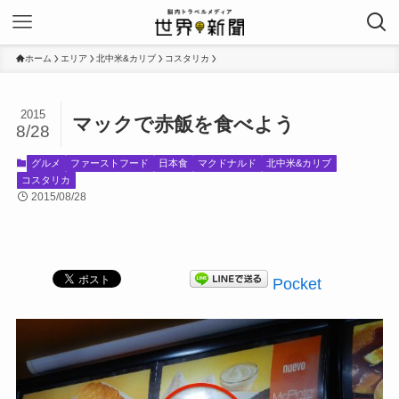
ホーム
エリア
北中米&カリブ
コスタリカ
2015
マックで赤飯を食べよう
8/28
グルメ
ファーストフード
日本食
マクドナルド
北中米&カリブ
コスタリカ
2015/08/28
Pocket