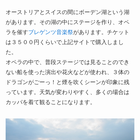
オーストリアとスイスの間にボーデン湖という湖
があります。その湖の中にステージを
作り、オペ
ラを催す
ブレゲンツ音楽祭
があります。チケット
は
３５００円くらいで上記サイトで購入しまし
た。
オペラの中で、普段ステージでは見ることのでき
ない船を使った演出や花火などが使われ、３体
の
ドラゴンがごーっ！と煙を吹くシーンが印象に残
っています。
天気が変わりやすく、多くの場合は
カッパを着て観ることになります。