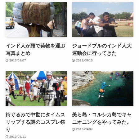
インド人が頭で荷物を運ぶ
ジョードプルのインド人大
写真まとめ
運動会に行ってきた
2013/08/07
2013/08/10
街ぐるみで中世にタイムス
美ら島・コルシカ島でキャ
リップする謎のコスプレ祭
ニオニングをやってみた。
り
2013/09/04
2013/08/11