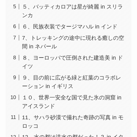
５、バッティカロアは星が綺麗 in スリラ
ンカ
６、民族衣装でタージマハル in インド
7、トレッキングの途中に現れる癒しの空
間 in ネパール
８、ヨーロッパで圧倒された建造美 in ド
イツ
９、目の前に広がる緑と紅葉のコラボレ
ーション in イギリス
１０、世界一安全な国で見た氷の洞窟 in
アイスランド
11、サハラ砂漠で撮れた奇跡の写真 in モ
ロッコ