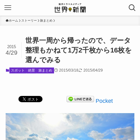
ホーム
ストーリー
旅まとめ
世界一周から帰ったので、データ
2015
整理もかねて1万2千枚から16枚を
4/29
選んでみる
2015/03/18
2015/04/29
スポット
絶景
旅まとめ
Pocket