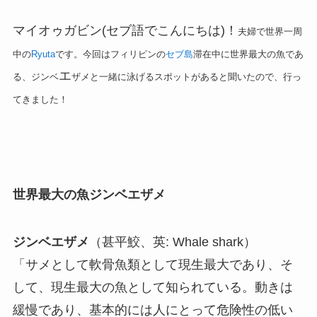
マイオゥガビン(セブ語でこんにちは)！
夫婦で世界一周
中の
Ryuta
です。今回はフィリピンの
セブ島
滞在中に世界最大の魚であ
エ
る、ジンベ
ザメと一緒に泳げるスポットがあると聞いたので、行っ
てきました！
世界最大の魚ジンベエザメ
ジンベエザメ
（甚平鮫、英: Whale shark）
「サメとして軟骨魚類として現生最大であり、そ
して、現生最大の魚として知られている。動きは
緩慢であり、基本的には人にとって危険性の低い