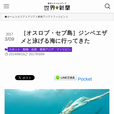
ホーム
エリア
アジア
東南アジア
フィリピン
［オスロブ・セブ島］ジンベエザ
2017
3/09
メと泳げる海に行ってきた
スポット
動物
自然
東南アジア
フィリピン
2014/08/19
2017/03/09
Pocket