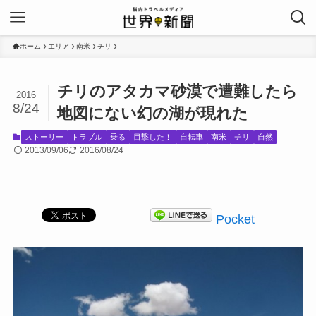
ホーム
エリア
南米
チリ
チリのアタカマ砂漠で遭難したら
2016
8/24
地図にない幻の湖が現れた
ストーリー
トラブル
乗る
目撃した！
自転車
南米
チリ
自然
2013/09/06
2016/08/24
Pocket