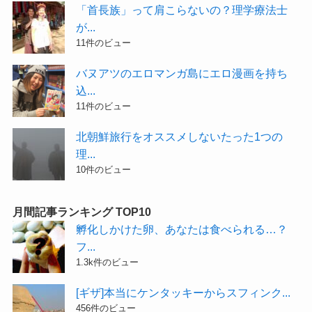
「首長族」って肩こらないの？理学療法士
が...
11件のビュー
バヌアツのエロマンガ島にエロ漫画を持ち
込...
11件のビュー
北朝鮮旅行をオススメしないたった1つの
理...
10件のビュー
月間記事ランキング TOP10
孵化しかけた卵、あなたは食べられる…？
フ...
1.3k件のビュー
[ギザ]本当にケンタッキーからスフィンク...
456件のビュー