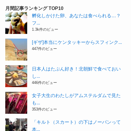
月間記事ランキング TOP10
孵化しかけた卵、あなたは食べられる…？
フ...
1.3k件のビュー
[ギザ]本当にケンタッキーからスフィンク...
447件のビュー
日本人はたぶん好き！北朝鮮で食べておい
し...
446件のビュー
女子大生のわたしがアムステルダムで見た
も...
353件のビュー
「キルト（スカート）の下はノーパンって
本...