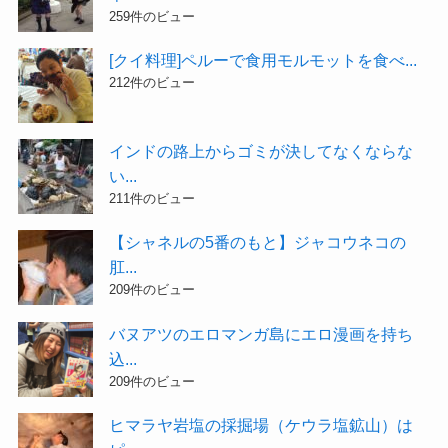
259件のビュー
[クイ料理]ペルーで食用モルモットを食べ...
212件のビュー
インドの路上からゴミが決してなくならな
い...
211件のビュー
【シャネルの5番のもと】ジャコウネコの
肛...
209件のビュー
バヌアツのエロマンガ島にエロ漫画を持ち
込...
209件のビュー
ヒマラヤ岩塩の採掘場（ケウラ塩鉱山）は