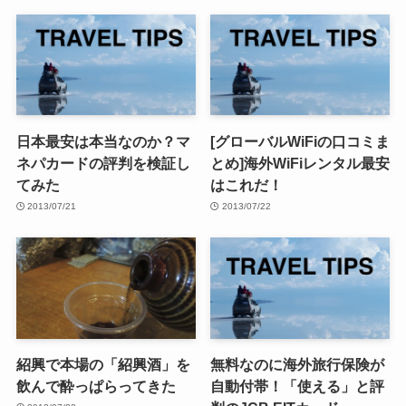
日本最安は本当なのか？マ
[グローバルWiFiの口コミま
ネパカードの評判を検証し
とめ]海外WiFiレンタル最安
てみた
はこれだ！
2013/07/21
2013/07/22
紹興で本場の「紹興酒」を
無料なのに海外旅行保険が
飲んで酔っぱらってきた
自動付帯！「使える」と評