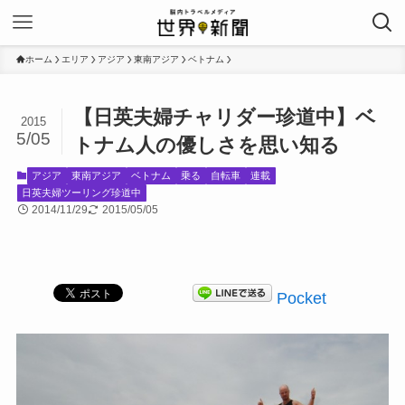
ホーム
エリア
アジア
東南アジア
ベトナム
【日英夫婦チャリダー珍道中】ベ
2015
5/05
トナム人の優しさを思い知る
アジア
東南アジア
ベトナム
乗る
自転車
連載
日英夫婦ツーリング珍道中
2014/11/29
2015/05/05
Pocket