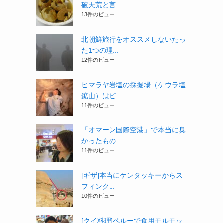
破天荒と言...
13件のビュー
北朝鮮旅行をオススメしないたっ
た1つの理...
12件のビュー
ヒマラヤ岩塩の採掘場（ケウラ塩
鉱山）はピ...
11件のビュー
「オマーン国際空港」で本当に臭
かったもの
11件のビュー
[ギザ]本当にケンタッキーからス
フィンク...
10件のビュー
[クイ料理]ペルーで食用モルモッ