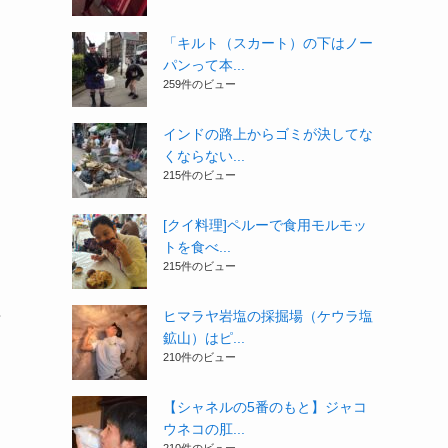
「キルト（スカート）の下はノー
パンって本...
259件のビュー
インドの路上からゴミが決してな
くならない...
215件のビュー
[クイ料理]ペルーで食用モルモッ
トを食べ...
215件のビュー
理
ヒマラヤ岩塩の採掘場（ケウラ塩
鉱山）はピ...
210件のビュー
【シャネルの5番のもと】ジャコ
ウネコの肛...