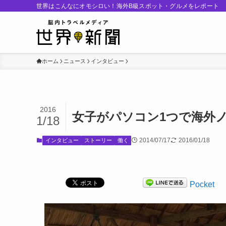
世界はこんなにオモシロい！海外B級スポット・グルメをレポート
ホーム
ニュース
インタビュー
2016
女子がパソコン1つで海外
1/18
2014/07/17
2016/01/18
インタビュー
ストーリー
働く
Pocket