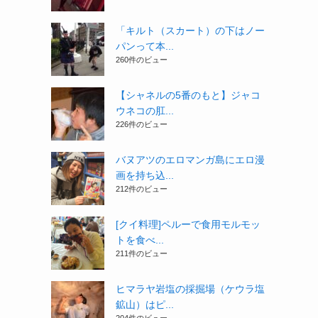
「キルト（スカート）の下はノー
パンって本...
260件のビュー
【シャネルの5番のもと】ジャコ
ウネコの肛...
226件のビュー
バヌアツのエロマンガ島にエロ漫
画を持ち込...
212件のビュー
[クイ料理]ペルーで食用モルモッ
トを食べ...
211件のビュー
ヒマラヤ岩塩の採掘場（ケウラ塩
鉱山）はピ...