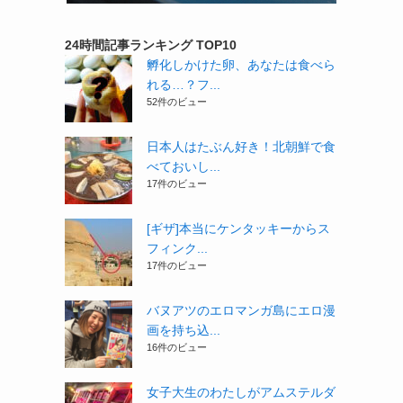
24時間記事ランキング TOP10
孵化しかけた卵、あなたは食べら
れる…？フ...
52件のビュー
日本人はたぶん好き！北朝鮮で食
べておいし...
17件のビュー
[ギザ]本当にケンタッキーからス
フィンク...
う
17件のビュー
バヌアツのエロマンガ島にエロ漫
画を持ち込...
16件のビュー
女子大生のわたしがアムステルダ