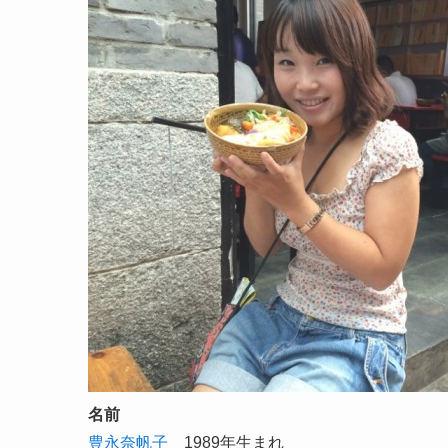
名前
豊永奈帆子
1989年生まれ