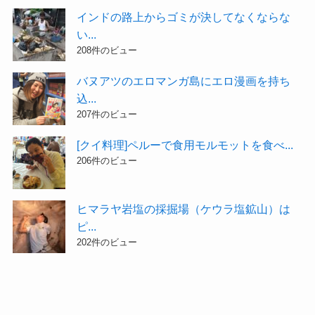
インドの路上からゴミが決してなくならな
い...
208件のビュー
バヌアツのエロマンガ島にエロ漫画を持ち
込...
207件のビュー
[クイ料理]ペルーで食用モルモットを食べ...
206件のビュー
ヒマラヤ岩塩の採掘場（ケウラ塩鉱山）は
ピ...
202件のビュー