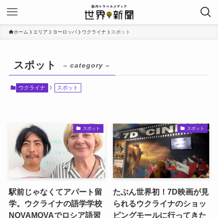
ホーム
エリア
ヨーロッパ
ウクライナ
スポット
スポット
– category –
ウクライナ
スポット
スポット
スポット
駅前じゃなくてアパート留
たぶん世界初！7D映画が見
学。ウクライナの語学学校
られるウクライナのショッ
NOVAMOVAでロシア語習
ピングモールに行ってきた