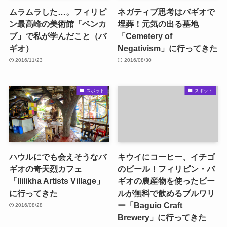
ムラムラした…。フィリピ
ネガティブ思考はバギオで
ン最高峰の美術館「ベンカ
埋葬！元気の出る墓地
ブ」で私が学んだこと（バ
「Cemetery of
ギオ）
Negativism」に行ってきた
2016/11/23
2016/08/30
スポット
スポット
ハウルにでも会えそうなバ
キウイにコーヒー、イチゴ
ギオの奇天烈カフェ
のビール！フィリピン・バ
「Ililikha Artists Village」
ギオの農産物を使ったビー
に行ってきた
ルが無料で飲めるブルワリ
ー「Baguio Craft
2016/08/28
Brewery」に行ってきた