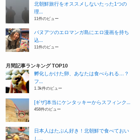
北朝鮮旅行をオススメしないたった1つの
理...
11件のビュー
バヌアツのエロマンガ島にエロ漫画を持ち
込...
11件のビュー
月間記事ランキング TOP10
孵化しかけた卵、あなたは食べられる…？
フ...
1.3k件のビュー
[ギザ]本当にケンタッキーからスフィンク...
458件のビュー
日本人はたぶん好き！北朝鮮で食べておい
し...