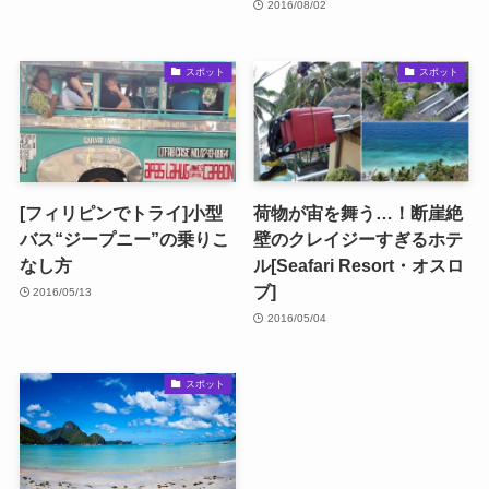
2016/08/02
スポット
スポット
[フィリピンでトライ]小型
荷物が宙を舞う…！断崖絶
バス“ジープニー”の乗りこ
壁のクレイジーすぎるホテ
なし方
ル[Seafari Resort・オスロ
ブ]
2016/05/13
2016/05/04
スポット