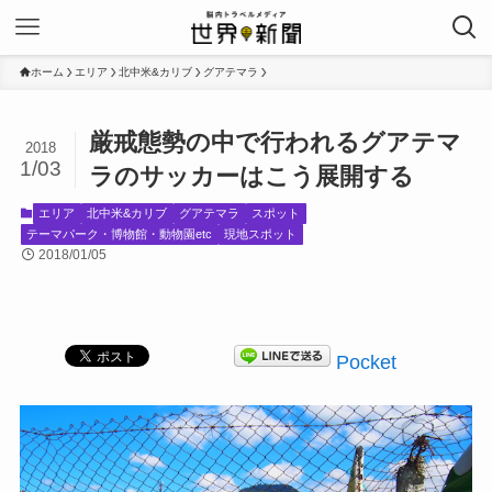
ホーム
エリア
北中米&カリブ
グアテマラ
厳戒態勢の中で行われるグアテマ
2018
1/03
ラのサッカーはこう展開する
エリア
北中米&カリブ
グアテマラ
スポット
テーマパーク・博物館・動物園etc
現地スポット
2018/01/05
Pocket