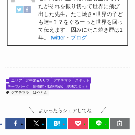
たがそれを振り切って世界に飛び
出した先生。たこ焼き×世界の子ど
も達=？？をぐるーっと世界を回っ
て伝えます。因みにたこ焼き歴は1
年。
twitter
・
ブログ
エリア
北中米&カリブ
グアテマラ
スポット
テーマパーク・博物館・動物園etc
現地スポット
グアテマラ
はやとん
よかったらシェアしてね！