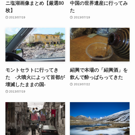
ニ塩湖画像まとめ【厳選80
中国の世界遺産に行ってみ
枚】
た
2013/07/19
2013/07/19
モントセラトに行ってき
紹興で本場の「紹興酒」を
た -大噴火によって首都が
飲んで酔っぱらってきた
壊滅したままの国-
2013/07/22
2013/07/19