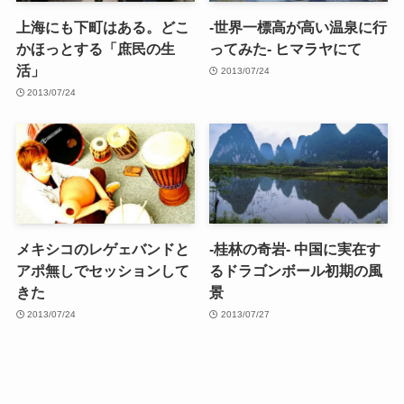
上海にも下町はある。どこ
-世界一標高が高い温泉に行
かほっとする「庶民の生
ってみた- ヒマラヤにて
活」
2013/07/24
2013/07/24
メキシコのレゲェバンドと
-桂林の奇岩- 中国に実在す
アポ無しでセッションして
るドラゴンボール初期の風
きた
景
2013/07/24
2013/07/27