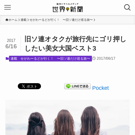
ホーム
連載
せがわーるどが行く！ 〜旧ソ連だけ巡る旅〜
旧ソ連オタクが旅行先にゴリ押し
2017
6/16
したい美女大国ベスト3
2017/06/17
連載
せがわーるどが行く！ 〜旧ソ連だけ巡る旅〜
Pocket