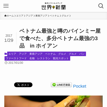
ホーム
エリア
アジア
東南アジア
ベトナム
グルメ
ベトナム最強と噂のバインミー屋
2017
で食べた、多分ベトナム最強の3
1/29
品 in ホイアン
エリア
アジア
東南アジア
ベトナム
グルメ
グルメ
パン
ファーストフード
名物
レストラン
観光スポット
2017/01/30
Pocket