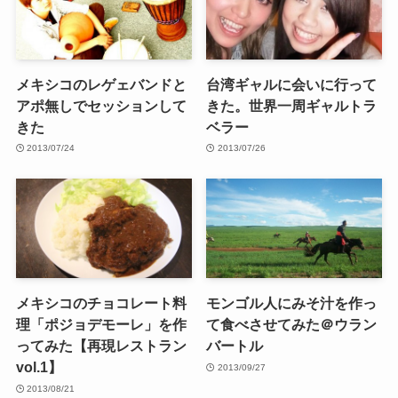
メキシコのレゲェバンドと
台湾ギャルに会いに行って
アポ無しでセッションして
きた。世界一周ギャルトラ
きた
ベラー
2013/07/24
2013/07/26
メキシコのチョコレート料
モンゴル人にみそ汁を作っ
理「ポジョデモーレ」を作
て食べさせてみた＠ウラン
ってみた【再現レストラン
バートル
vol.1】
2013/09/27
2013/08/21