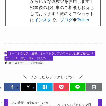
から色々な体験記をお届します！
帰国後のお仕事のご相談もお待ち
しております！旅のオフショット
は
インスタ
で。
ブログ
◆
Twitter
オーストラリア
連載
オーストラリアのワーホリは稼げるのか？
ワーホリ
住む
働く
旅人の一日
オーストラリア
植竹智裕
よかったらシェアしてね！
その時歴史が動いた…なカ
ベルリンの「ヒロシマ通