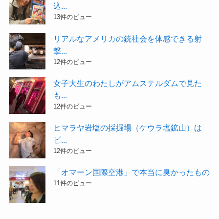
込...
13件のビュー
リアルなアメリカの銃社会を体感できる射
撃...
12件のビュー
女子大生のわたしがアムステルダムで見た
も...
12件のビュー
ヒマラヤ岩塩の採掘場（ケウラ塩鉱山）は
ピ...
12件のビュー
「オマーン国際空港」で本当に臭かったもの
11件のビュー