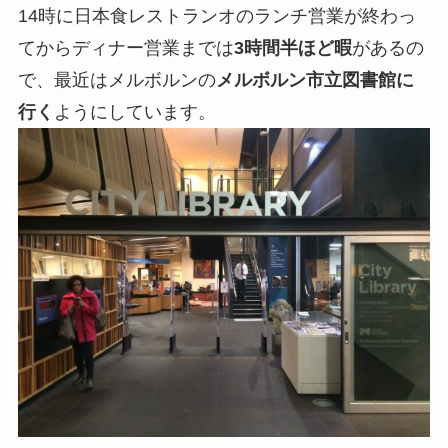
14時に日本食レストランオのランチ営業が終わっ
てからディナー営業までは
3時間半ほど暇
があるの
で、最近はメルボルンの
メルボルン市立図書館に
行く
ようにしています。