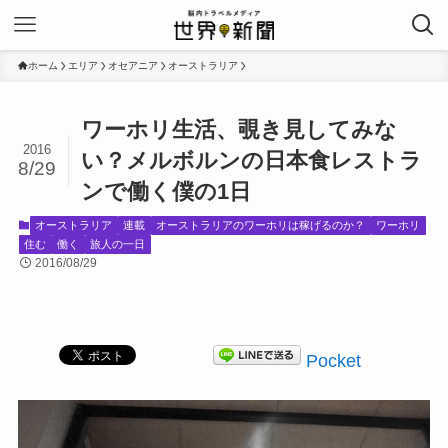
ホーム
エリア
オセアニア
オーストラリア
ワーホリ生活、覗き見してみな
2016
い？メルボルンの日本食レストラ
8/29
ンで働く僕の1日
オーストラリア
連載
オーストラリアのワーホリは稼げるのか？
ワーホリ
住む
働く
旅人の一日
2016/08/29
Pocket