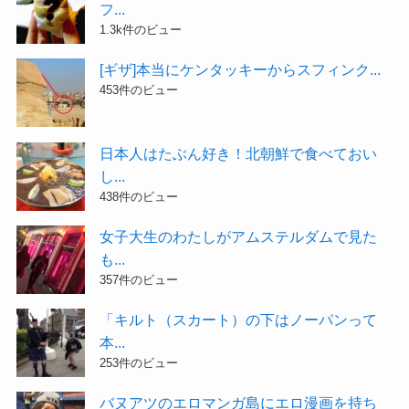
フ...
1.3k件のビュー
[ギザ]本当にケンタッキーからスフィンク...
453件のビュー
日本人はたぶん好き！北朝鮮で食べておい
し...
438件のビュー
女子大生のわたしがアムステルダムで見た
も...
357件のビュー
「キルト（スカート）の下はノーパンって
本...
253件のビュー
バヌアツのエロマンガ島にエロ漫画を持ち