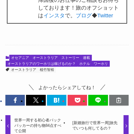
しております！旅のオフショット
は
インスタ
で。
ブログ
◆
Twitter
オセアニア
オーストラリア
ストーリー
連載
オーストラリアのワーホリは稼げるのか？
ホテル
ワーホリ
オーストラリア
植竹智裕
よかったらシェアしてね！
世界一周する初心者バック
[新婚旅行で世界一周]旅先
パッカーの持ち物84点すべ
でいつも何してるの？
て公開