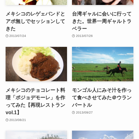
メキシコのレゲェバンドと
台湾ギャルに会いに行って
アポ無しでセッションして
きた。世界一周ギャルトラ
きた
ベラー
2013/07/24
2013/07/26
メキシコのチョコレート料
モンゴル人にみそ汁を作っ
理「ポジョデモーレ」を作
て食べさせてみた＠ウラン
ってみた【再現レストラン
バートル
vol.1】
2013/09/27
2013/08/21