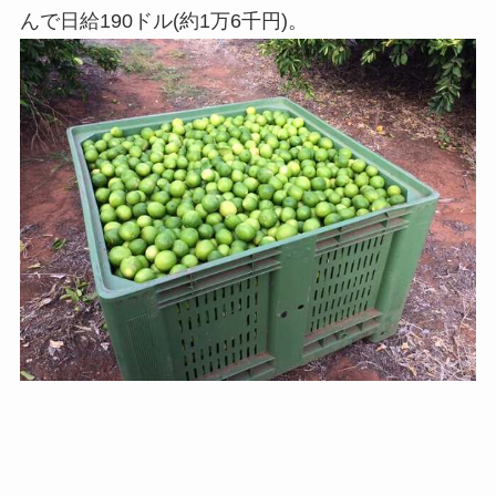
んで日給190ドル(約1万6千円)。