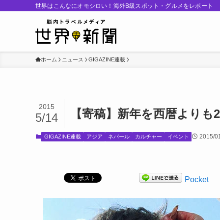
世界はこんなにオモシロい！海外B級スポット・グルメをレポート
ホーム
ニュース
GIGAZINE連載
2015
【寄稿】新年を西暦よりも
5/14
2015/0
GIGAZINE連載
アジア
ネパール
カルチャー
イベント
Pocket