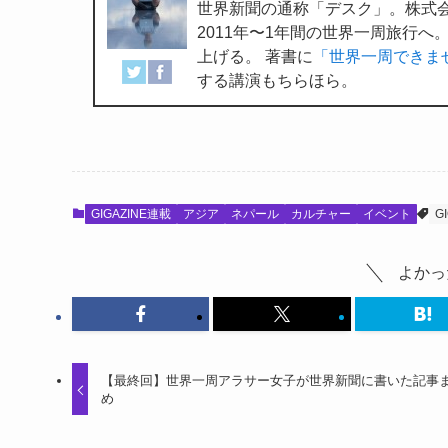
世界新聞の通称「デスク」。株式会
2011年〜1年間の世界一周旅行へ
上げる。 著書に
「世界一周できま
する講演もちらほら。
GIGAZINE連載
アジア
ネパール
カルチャー
イベント
G
よかっ
【最終回】世界一周アラサー女子が世界新聞に書いた記事
め