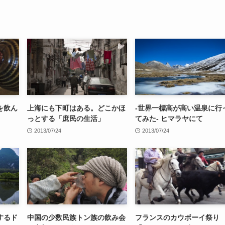
を飲ん
上海にも下町はある。どこかほ
-世界一標高が高い温泉に行
っとする「庶民の生活」
てみた- ヒマラヤにて
2013/07/24
2013/07/24
するド
中国の少数民族トン族の飲み会
フランスのカウボーイ祭り