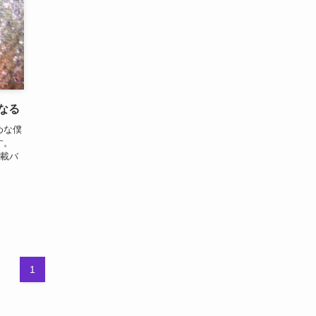
なる
めな僕
す。
連載バ
1