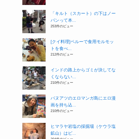
「キルト（スカート）の下はノー
パンって本...
253件のビュー
[クイ料理]ペルーで食用モルモッ
トを食べ...
212件のビュー
インドの路上からゴミが決してな
くならない...
210件のビュー
バヌアツのエロマンガ島にエロ漫
画を持ち込...
210件のビュー
ヒマラヤ岩塩の採掘場（ケウラ塩
鉱山）はピ...