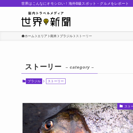
世界はこんなにオモシロい！海外B級スポット・グルメをレポート
ホーム
エリア
南米
ブラジル
ストーリー
ストーリー
– category –
ブラジル
ストーリー
スト