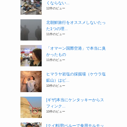
くならない...
12件のビュー
北朝鮮旅行をオススメしないたっ
た1つの理...
11件のビュー
「オマーン国際空港」で本当に臭
かったもの
11件のビュー
ヒマラヤ岩塩の採掘場（ケウラ塩
鉱山）はピ...
10件のビュー
[ギザ]本当にケンタッキーからス
フィンク...
10件のビュー
[クイ料理]ペルーで食用モルモッ