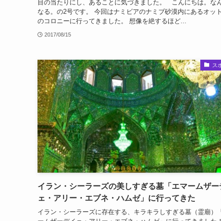
目の当たりにし、あることに気づきました。 こんにちは。な
なる。の2号です。 今回はナミビアのナミブ砂漠内にあるオッ
のコロニーに行ってきました。 想像を絶するほど...
2017/08/15
ス
イラン・シーラーズの美しすぎる墓「エマームザー
ェ・アリー・エブネ・ハムゼ」に行ってきた
イラン・シーラーズに存在する、キラキラしすぎる墓（霊廟）