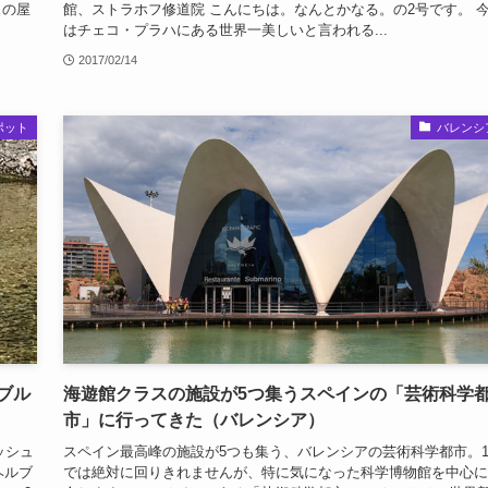
ュの屋
館、ストラホフ修道院 こんにちは。なんとかなる。の2号です。 
はチェコ・プラハにある世界一美しいと言われる...
2017/02/14
ポット
バレンシ
ブル
海遊館クラスの施設が5つ集うスペインの「芸術科学
市」に行ってきた（バレンシア）
ッシュ
スペイン最高峰の施設が5つも集う、バレンシアの芸術科学都市。
ヘルブ
では絶対に回りきれませんが、特に気になった科学博物館を中心に