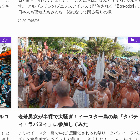
！ こ
ると聞き、行ってきました。 こんにちは。なんとかなる。の2号
あるキ
す。 アルゼンチンのブエノスアイレスで開催される「Bon-odori」
日本人も現地人もみんな一緒になって踊る祭りの様...
2017/06/06
リビア
チ
ルロ
老若男女が半裸で大騒ぎ！イースター島の祭「タパテ
ィ・ラパヌイ」に参加してみた
ー）と
チリのイースター島で年に1度開催されるお祭り「タパティ・ラパ
てきま
イ」を全身ボディペイントで参加してきました！ こんにちは。な