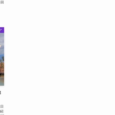
今回
ア
都
1日
紹