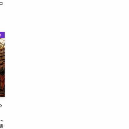
コ
ト
ッ
っ
書