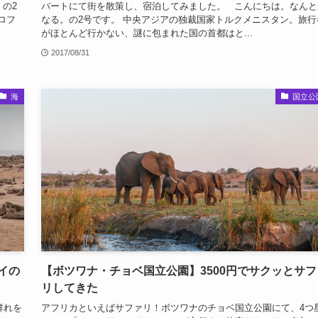
の2
バートにて街を散策し、宿泊してみました。 こんにちは。なんと
ロフ
なる。の2号です。 中央アジアの独裁国家トルクメニスタン。旅行
がほとんど行かない、謎に包まれた国の首都はと...
2017/08/31
海
国立公
イの
【ボツワナ・チョベ国立公園】3500円でサクッとサフ
リしてきた
群れを
アフリカといえばサファリ！ボツワナのチョベ国立公園にて、4つ