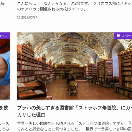
は毎
こんにちは！ なんとかなる。の2号です。 クリスマス前にメキシ
のオアハカで開催される大根(ラディッシ...
2017/03/27
ロッコ
スポッ
を飲
プラハの美しすぎる図書館「ストラホフ修道院」にガ
カリした理由
ュース
世界一美しい図書館とも噂される「ストラホフ修道院」ですが、入
んでみ
てみると残念なことに気づきました。 世界で一番美しいと噂の図