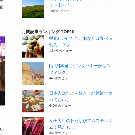
て
ラト山で「...
観
10件のビュー
月間記事ランキング TOP10
孵化しかけた卵、あなたは食べら
ン
れる…？フ...
1.3k件のビュー
[ギザ]本当にケンタッキーからス
フィンク...
446件のビュー
日本人はたぶん好き！北朝鮮で食
べておいし...
440件のビュー
女子大生のわたしがアムステルダ
ムで見たも...
い
351件のビュー