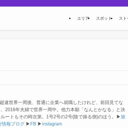
エリア
スポット
スト
月の超速世界一周後、普通に企業へ就職したけれど、前回見てな
、2016年夫婦で世界一周中。他力本願「なんとかなる」と決
ルートもその時次第。1号2号の2号(陰で操る側)のほう。▶
旅
行情報ブログ
▶
FB
▶
instagram