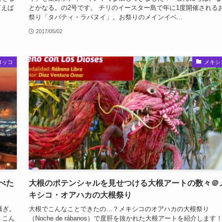
言えば
とかなる。の2号です。 チリのイースター島で年に1度開催される
祭り「タパティ・ラパヌイ」。お祭りのメインイベ...
2017/05/02
ロッコ
メキシ
べた
大根のポテンシャルを見せつける大根アートの数々＠
キシコ・オアハカの大根祭り
騒ぎ。
大根でこんなことできたの…？メキシコのオアハカの大根祭り
 こん
（Noche de rábanos）で度肝を抜かれた大根アートを紹介します