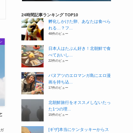
24時間記事ランキング TOP10
孵化しかけた卵、あなたは食べら
れる…？フ...
48件のビュー
ン
日本人はたぶん好き！北朝鮮で食
べておいし...
22件のビュー
バヌアツのエロマンガ島にエロ漫
画を持ち込...
17件のビュー
北朝鮮旅行をオススメしないたっ
た1つの理...
と
15件のビュー
[ギザ]本当にケンタッキーからス
ガ