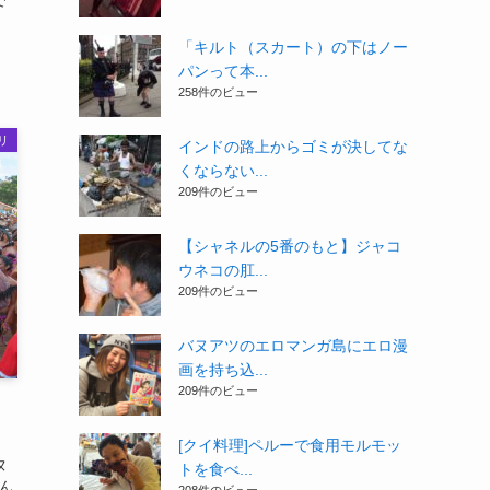
で
。
「キルト（スカート）の下はノー
パンって本...
258件のビュー
リ
インドの路上からゴミが決してな
くならない...
209件のビュー
【シャネルの5番のもと】ジャコ
ウネコの肛...
209件のビュー
バヌアツのエロマンガ島にエロ漫
画を持ち込...
209件のビュー
[クイ料理]ペルーで食用モルモッ
ヌ
トを食べ...
ん