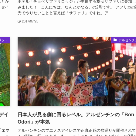
んとか
ホテル「チョベサファリロッジ」が主催する格安サファリに参加し
トセイ
みました！ こんにちは。なんとかなる。の2号です。 アフリカの
光でやりたいことと言えば「サファリ」ですね。ア...
2017/07/25
ポット
アルゼンチ
デイ
日本人が見る側に回るレベル。アルゼンチンの「Bon
Odori」が本気
「エマ
アルゼンチンのブエノスアイレスで正真正銘の盆踊りが開催されて