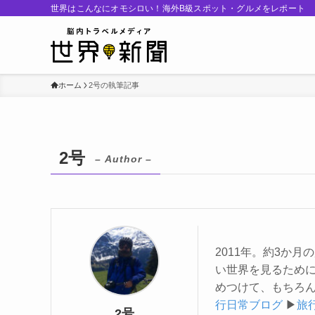
世界はこんなにオモシロい！海外B級スポット・グルメをレポート
ホーム
2号の執筆記事
2号
– Author –
2011年。約3か
い世界を見るために
めつけて、もちろん
行日常ブログ
▶
旅
2号