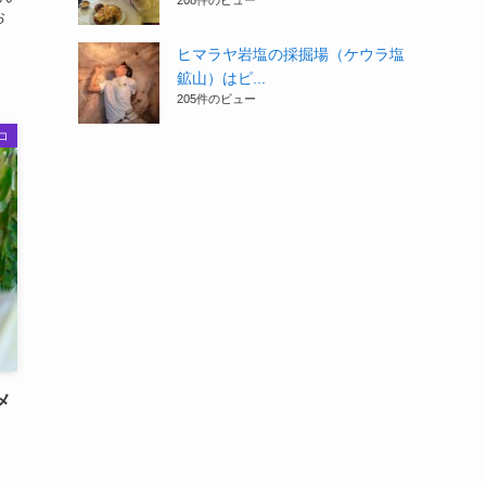
208件のビュー
お
ヒマラヤ岩塩の採掘場（ケウラ塩
鉱山）はピ...
205件のビュー
コ
メ
！