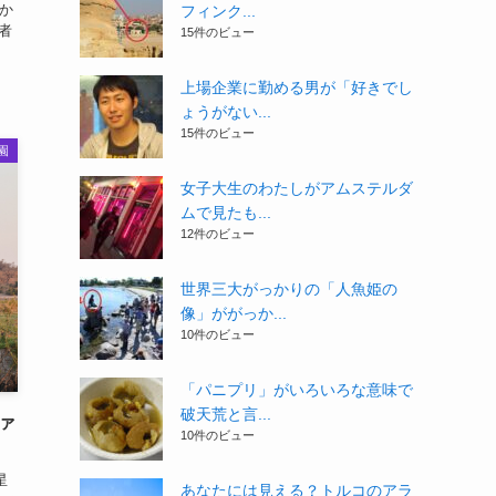
か
フィンク...
者
15件のビュー
上場企業に勤める男が「好きでし
ょうがない...
15件のビュー
園
女子大生のわたしがアムステルダ
ムで見たも...
12件のビュー
世界三大がっかりの「人魚姫の
像」ががっか...
10件のビュー
「パニプリ」がいろいろな意味で
破天荒と言...
ァ
10件のビュー
星
あなたには見える？トルコのアラ