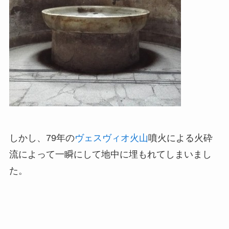
しかし、79年の
ヴェスヴィオ火山
噴火によ
る火砕
流によって一瞬にして
地中に埋もれてしまいまし
た。