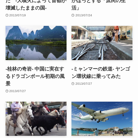
た -大噴火によって首都が
かほっとする「庶民の生
壊滅したままの国-
活」
2013/07/19
2013/07/24
-桂林の奇岩- 中国に実在す
-ミャンマーの鉄道- ヤンゴ
るドラゴンボール初期の風
ン環状線に乗ってみた
景
2013/07/27
2013/07/27