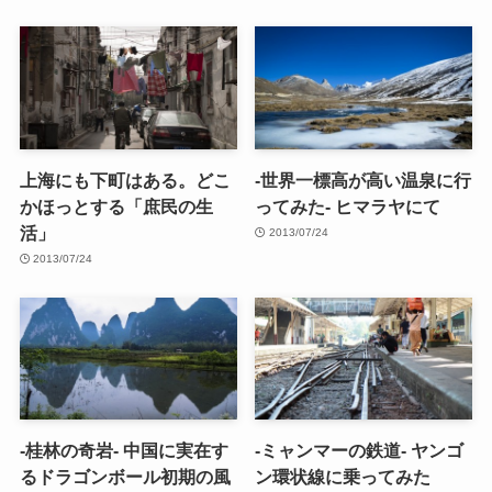
上海にも下町はある。どこ
-世界一標高が高い温泉に行
かほっとする「庶民の生
ってみた- ヒマラヤにて
活」
2013/07/24
2013/07/24
-桂林の奇岩- 中国に実在す
-ミャンマーの鉄道- ヤンゴ
るドラゴンボール初期の風
ン環状線に乗ってみた