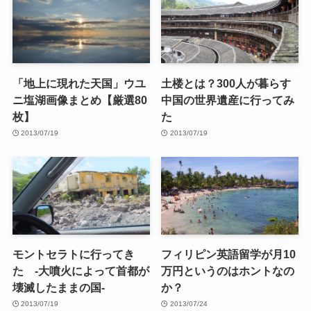
「地上に現れた天国」ウユ
土楼とは？300人が暮らす
ニ塩湖画像まとめ【厳選80
中国の世界遺産に行ってみ
枚】
た
2013/07/19
2013/07/19
モントセラトに行ってき
フィリピン英語留学が月10
た -大噴火によって首都が
万円というのはホントなの
壊滅したままの国-
か？
2013/07/19
2013/07/24