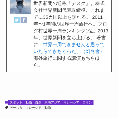
世界新聞の通称「デスク」。株式
会社世界新聞代表取締役。これま
でに35カ国以上を訪れる。 2011
年〜1年間の世界一周旅行へ。ブロ
グ村世界一周ランキング1位。2013
年、世界新聞を立ち上げる。 著書
に
「世界一周できませんと思って
いたらできちゃった」（幻冬舎）
海外旅行に関する講演もちらほ
ら。
スポット
動物
自然
東南アジア
マレーシア
ロマン
ぞーしき
マレーシア
動物