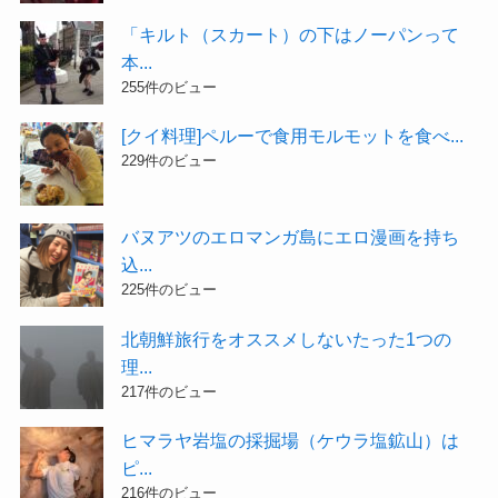
「キルト（スカート）の下はノーパンって
本...
255件のビュー
[クイ料理]ペルーで食用モルモットを食べ...
229件のビュー
バヌアツのエロマンガ島にエロ漫画を持ち
込...
225件のビュー
北朝鮮旅行をオススメしないたった1つの
理...
217件のビュー
ヒマラヤ岩塩の採掘場（ケウラ塩鉱山）は
ピ...
216件のビュー