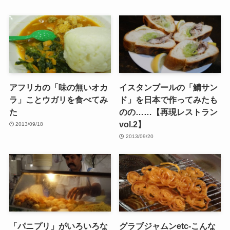
アフリカの「味の無いオカ
イスタンブールの「鯖サン
ラ」ことウガリを食べてみ
ド」を日本で作ってみたも
た
のの……【再現レストラン
vol.2】
2013/09/18
2013/09/20
「パニプリ」がいろいろな
グラブジャムンetc-こんな