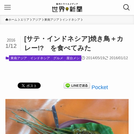
ホーム
エリア
アジア
東南アジア
インドネシア
[サテ・インドネシア]焼き鳥＋カ
2016
1/12
レー!? を食べてみた
2014/05/19
2016/01/12
東南アジア
インドネシア
グルメ
屋台メシ
Pocket