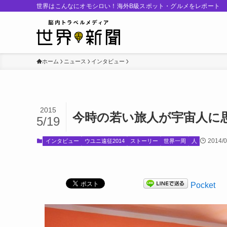
世界はこんなにオモシロい！海外B級スポット・グルメをレポート
ホーム
ニュース
インタビュー
2015
今時の若い旅人が宇宙人に
5/19
2014/0
インタビュー
ウユニ遠征2014
ストーリー
世界一周
人
Pocket