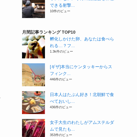
できる射撃...
10件のビュー
月間記事ランキング TOP10
孵化しかけた卵、あなたは食べら
れる…？フ...
1.3k件のビュー
[ギザ]本当にケンタッキーからス
フィンク...
446件のビュー
日本人はたぶん好き！北朝鮮で食
で
べておいし...
436件のビュー
女子大生のわたしがアムステルダ
ムで見たも...
353件のビュー