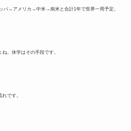
ッパ→アメリカ→中米→南米と合計1年で世界一周予定。
よね。休学はその手段です。
流れです。