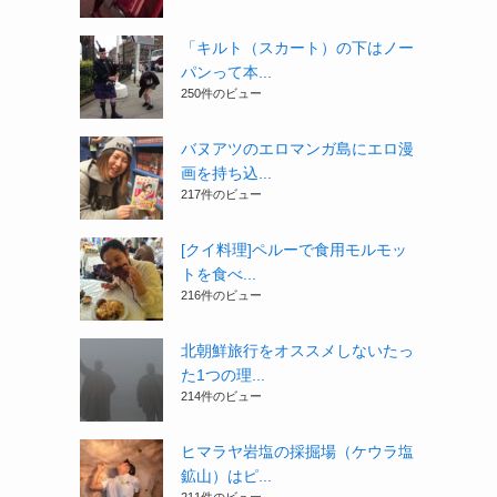
「キルト（スカート）の下はノー
パンって本...
250件のビュー
バヌアツのエロマンガ島にエロ漫
画を持ち込...
217件のビュー
[クイ料理]ペルーで食用モルモッ
トを食べ...
216件のビュー
北朝鮮旅行をオススメしないたっ
た1つの理...
214件のビュー
ヒマラヤ岩塩の採掘場（ケウラ塩
鉱山）はピ...