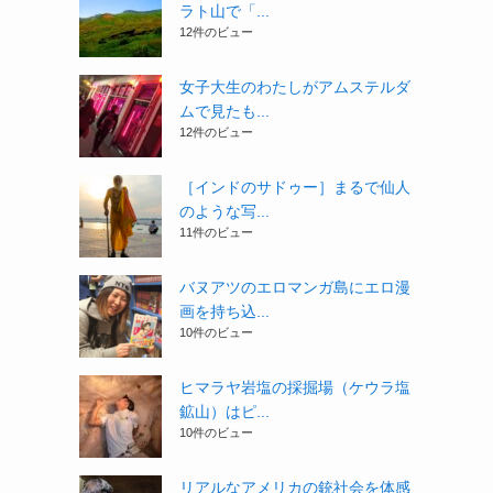
ラト山で「...
12件のビュー
女子大生のわたしがアムステルダ
ムで見たも...
12件のビュー
［インドのサドゥー］まるで仙人
のような写...
11件のビュー
バヌアツのエロマンガ島にエロ漫
画を持ち込...
10件のビュー
ヒマラヤ岩塩の採掘場（ケウラ塩
鉱山）はピ...
10件のビュー
リアルなアメリカの銃社会を体感