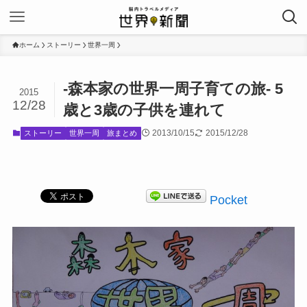
ホーム
ストーリー
世界一周
-森本家の世界一周子育ての旅- 5
2015
12/28
歳と3歳の子供を連れて
2013/10/15
2015/12/28
ストーリー
世界一周
旅まとめ
Pocket