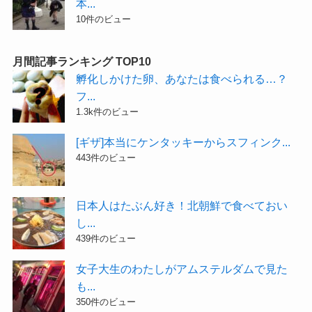
本...
10件のビュー
月間記事ランキング TOP10
孵化しかけた卵、あなたは食べられる…？
フ...
1.3k件のビュー
[ギザ]本当にケンタッキーからスフィンク...
443件のビュー
日本人はたぶん好き！北朝鮮で食べておい
し...
439件のビュー
女子大生のわたしがアムステルダムで見た
も...
350件のビュー