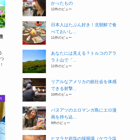
かったもの
12件のビュー
日本人はたぶん好き！北朝鮮で食
べておいし...
旅
11件のビュー
る
あなたには見える？トルコのアラ
つ
ラト山で「...
！
11件のビュー
リアルなアメリカの銃社会を体感
できる射撃...
10件のビュー
ス
バヌアツのエロマンガ島にエロ漫
画を持ち込...
9件のビュー
ヒマラヤ岩塩の採掘場（ケウラ塩