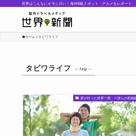
世界はこんなにオモシロい！海外B級スポット・グルメをレポート
ホーム
タビワライフ
タビワライフ
– tag –
夢が叶った世界一周 〜僕らの新婚