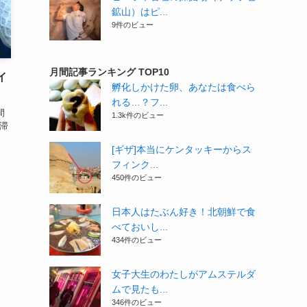
鉱山）はピ...
9件のビュー
月間記事ランキング TOP10
イ
孵化しかけた卵、あなたは食べら
れる…？フ...
間
1.3k件のビュー
滞
[ギザ]本当にケンタッキーからス
フィンク...
450件のビュー
日本人はたぶん好き！北朝鮮で食
べておいし...
434件のビュー
女子大生のわたしがアムステルダ
ムで見たも...
346件のビュー