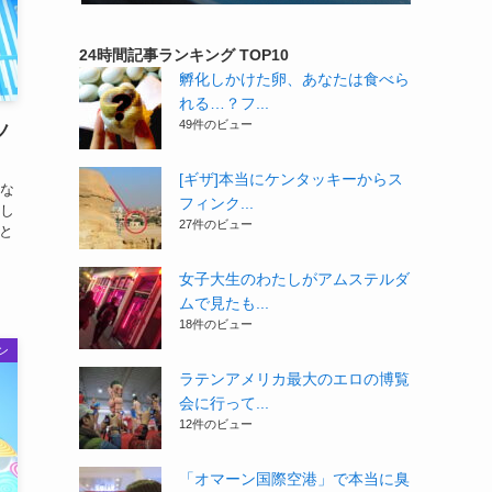
24時間記事ランキング TOP10
孵化しかけた卵、あなたは食べら
れる…？フ...
49件のビュー
ノ
[ギザ]本当にケンタッキーからス
な
フィンク...
し
27件のビュー
と
女子大生のわたしがアムステルダ
ムで見たも...
18件のビュー
ン
ラテンアメリカ最大のエロの博覧
会に行って...
12件のビュー
「オマーン国際空港」で本当に臭