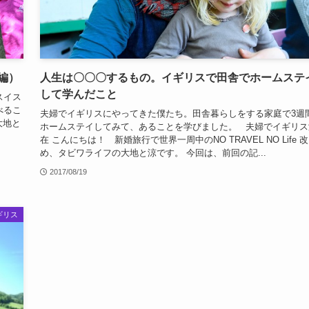
編）
人生は〇〇〇するもの。イギリスで田舎でホームステ
して学んだこと
スイス
べるこ
夫婦でイギリスにやってきた僕たち。田舎暮らしをする家庭で3週
大地と
ホームステイしてみて、あることを学びました。 夫婦でイギリス
在 こんにちは！ 新婚旅行で世界一周中のNO TRAVEL NO Life 改
め、タビワライフの大地と涼です。 今回は、前回の記...
2017/08/19
ギリス