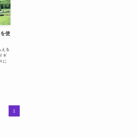
」を使
らえる
のイギ
スに
1