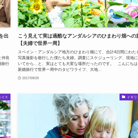
を出
こう見えて実は過酷なアンダルシアのひまわり畑への
【夫婦で世界一周】
スペイン・アンダルシア地方のひまわり畑にて、合計4日間にわた
と仲良
写真撮影を敢行した僕たち夫婦。調査にスケジューリング、現地に
婚旅行
いてから…と、実はとても大変な場所だったのです。 こんにちは
新婚旅行で世界一周中のタビワライフ、大地...
2017/09/29
スイス
イギリ