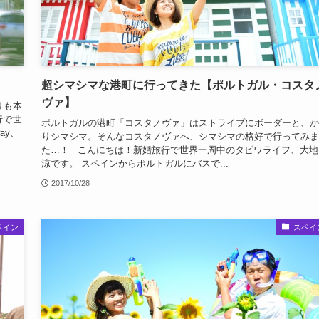
超シマシマな港町に行ってきた【ポルトガル・コスタ
ヴァ】
りも本
行で世
ポルトガルの港町「コスタノヴァ」はストライプにボーダーと、か
ay、
りシマシマ。そんなコスタノヴァへ、シマシマの格好で行ってみま
た…！ こんにちは！新婚旅行で世界一周中のタビワライフ、大地
涼です。 スペインからポルトガルにバスで...
2017/10/28
ペイン
スペイ