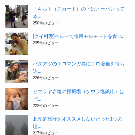
「キルト（スカート）の下はノーパンって
本...
250件のビュー
[クイ料理]ペルーで食用モルモットを食べ...
235件のビュー
バヌアツのエロマンガ島にエロ漫画を持ち
込...
226件のビュー
ヒマラヤ岩塩の採掘場（ケウラ塩鉱山）は
ピ...
222件のビュー
北朝鮮旅行をオススメしないたった1つの
理...
217件のビュー