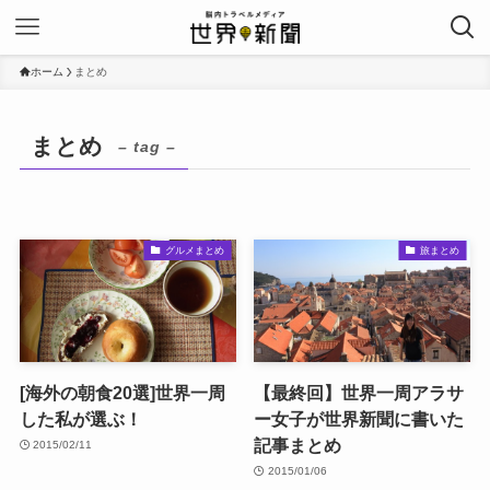
ホーム
まとめ
まとめ
– tag –
グルメまとめ
旅まとめ
[海外の朝食20選]世界一周
【最終回】世界一周アラサ
した私が選ぶ！
ー女子が世界新聞に書いた
記事まとめ
2015/02/11
2015/01/06