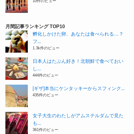
10件のビュー
月間記事ランキング TOP10
孵化しかけた卵、あなたは食べられる…？
フ...
1.3k件のビュー
日本人はたぶん好き！北朝鮮で食べておい
し...
444件のビュー
[ギザ]本当にケンタッキーからスフィンク...
435件のビュー
女子大生のわたしがアムステルダムで見た
も...
361件のビュー