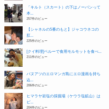
「キルト（スカート）の下はノーパンって
本...
257件のビュー
【シャネルの5番のもと】ジャコウネコの
肛...
225件のビュー
[クイ料理]ペルーで食用モルモットを食べ...
211件のビュー
バヌアツのエロマンガ島にエロ漫画を持ち
込...
206件のビュー
ヒマラヤ岩塩の採掘場（ケウラ塩鉱山）は
ピ...
204件のビュー