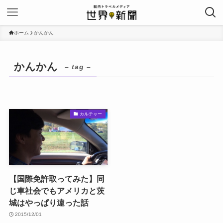
ホーム
かんかん
かんかん
– tag –
カルチャー
【国際免許取ってみた】同
じ車社会でもアメリカと茨
城はやっぱり違った話
2015/12/01