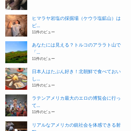
ヒマラヤ岩塩の採掘場（ケウラ塩鉱山）は
ピ...
11件のビュー
あなたには見える？トルコのアララト山で
「...
11件のビュー
日本人はたぶん好き！北朝鮮で食べておい
し...
11件のビュー
ラテンアメリカ最大のエロの博覧会に行っ
て...
11件のビュー
リアルなアメリカの銃社会を体感できる射