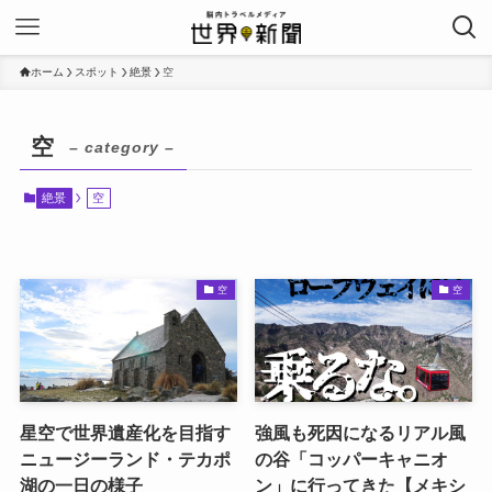
ホーム
スポット
絶景
空
空
– category –
絶景
空
空
空
星空で世界遺産化を目指す
強風も死因になるリアル風
ニュージーランド・テカポ
の谷「コッパーキャニオ
湖の一日の様子
ン」に行ってきた【メキシ