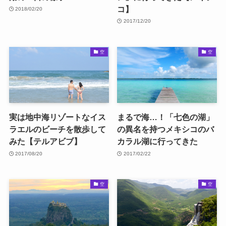
コ】
2018/02/20
2017/12/20
空
空
実は地中海リゾートなイス
まるで海…！「七色の湖」
ラエルのビーチを散歩して
の異名を持つメキシコのバ
みた【テルアビブ】
カラル湖に行ってきた
2017/08/20
2017/02/22
空
空