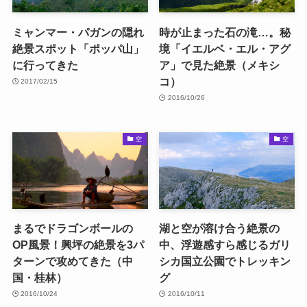
ミャンマー・パガンの隠れ
時が止まった石の滝…。秘
絶景スポット「ポッパ山」
境「イエルベ・エル・アグ
に行ってきた
ア」で見た絶景（メキシ
コ）
2017/02/15
2016/10/26
空
空
まるでドラゴンボールの
湖と空が溶け合う絶景の
OP風景！興坪の絶景を3パ
中、浮遊感すら感じるガリ
ターンで攻めてきた（中
シカ国立公園でトレッキン
国・桂林）
グ
2016/10/24
2016/10/11