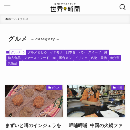
ホーム
グルメ
グルメ
– category –
グルメ
グルメまとめ
ゲテモノ
日本食
パン
スイーツ
麺
輸入食品
ファーストフード
肉
屋台メシ
ドリンク
名物
果物
魚介類
乳製品
グルメ
中国
まずいと噂のインジェラを
-呷哺呷哺- 中国の火鍋ファ