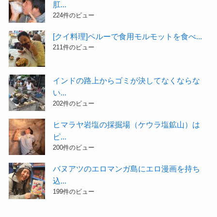
肛...
224件のビュー
[クイ料理]ペルーで食用モルモットを食べ...
211件のビュー
インドの路上からゴミが決してなくならな
い...
202件のビュー
ヒマラヤ岩塩の採掘場（ケウラ塩鉱山）は
ピ...
200件のビュー
バヌアツのエロマンガ島にエロ漫画を持ち
込...
199件のビュー