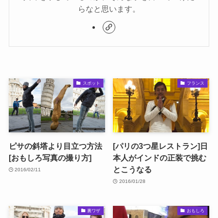
らなと思います。
スポット
フランス
ピサの斜塔より目立つ方法
[パリの3つ星レストラン]日
[おもしろ写真の撮り方]
本人がインドの正装で挑む
とこうなる
2016/02/11
2016/01/28
裏ワザ
おもしろ