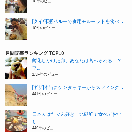
10件のビュー
[クイ料理]ペルーで食用モルモットを食べ...
10件のビュー
月間記事ランキング TOP10
孵化しかけた卵、あなたは食べられる…？
フ...
1.3k件のビュー
[ギザ]本当にケンタッキーからスフィンク...
441件のビュー
日本人はたぶん好き！北朝鮮で食べておい
し...
440件のビュー