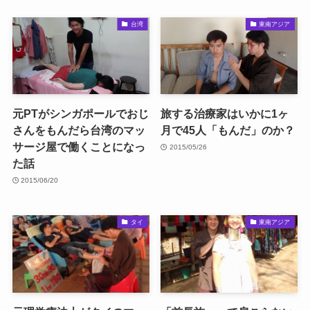
台湾
東南アジア
元PTがシンガポールでおじ
旅する治療家はいかに1ヶ
さんをもんだら台湾のマッ
月で45人「もんだ」のか？
サージ屋で働くことになっ
2015/05/26
た話
2015/06/20
タイ
東南アジア