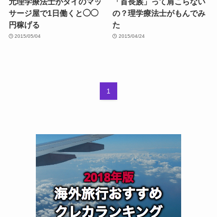
元理学療法士がタイのマッ
「首長族」って肩こらない
サージ屋で1日働くと◯◯
の？理学療法士がもんでみ
円稼げる
た
2015/05/04
2015/04/24
1